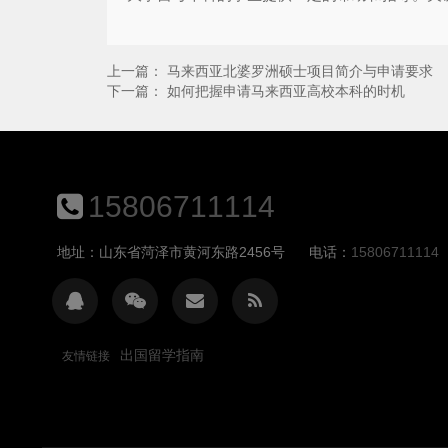
上一篇：
马来西亚北婆罗洲硕士项目简介与申请要求
下一篇：
如何把握申请马来西亚高校本科的时机
15806711114
地址：山东省菏泽市黄河东路2456号
电话：
15806711114
出国留学指南
友情链接