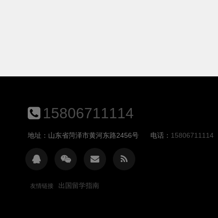
析GMAT培训课程的价格、内容、效果等方面，
帮助您找到最适合自己的培训产品。二、价格
篇：合理投资，价值无限让我们来看看GM...
15806711114
地址：山东省菏泽市黄河东路2456号
电话：
15806711114
出国留学指南
友情链接