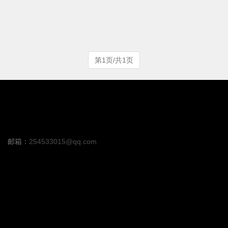
第1页/共1页
邮箱：
254533015@qq.com