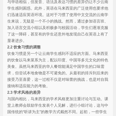
与华语相似，但发音、语法及表达习惯的差异仍让不少云南
学生感到困惑。此外，英语在马来西亚的广泛使用也要求他
们迅速适应英语环境。这对于习惯了使用中文交流的云南学
生来说，无疑是一个不小的挑战。然而，通过参加语言班、
加入语言交流小组以及积极参与校园活动，学生们逐渐克服
了这一障碍，甚至有的学生还意外地发现自己在英语上有了
显著进步。
2.2 饮食习惯的调整
饮食习惯是另一个让云南学生感到不适应的方面。马来西亚
的饮食以马来菜系为主，配以印度、中国等多元文化的特色
美食。虽然马来西亚的华人餐馆能满足中国学生的口味需
求，但尝试本地食物是不可避免的。从最初的排斥到后来的
接受乃至喜爱，这一过程不仅是对味蕾的挑战，也是对自我
接纳和适应能力的考验。
2.3 学术风格的差异
与国内相比，马来西亚的学术风格更加注重讨论与互动。课
堂上教师会鼓励学生发表个人见解，进行小组讨论，这与中
国传统的“听讲为主”的教学方式截然不同。起初，一些学生