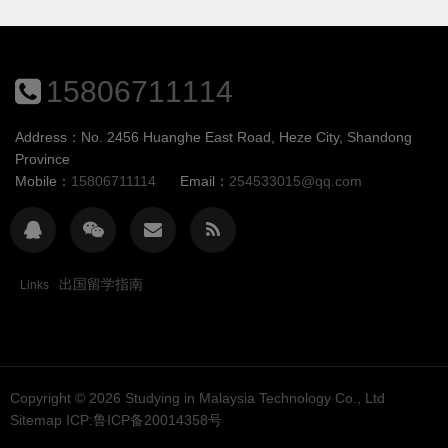
15806711114
Address：No. 2456 Huanghe East Road, Heze City, Shandong
Province
Mobile：
15806711114
Email：
254533015@qq.com
出国留学指南
Links
Copyright © 2026
Studying in Malaysia Technology Co., Ltd
Sitemap
ICP:鲁ICP备20014358号